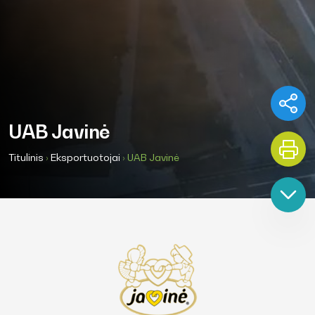
UAB Javinė
Titulinis
›
Eksportuotojai
›
UAB Javinė