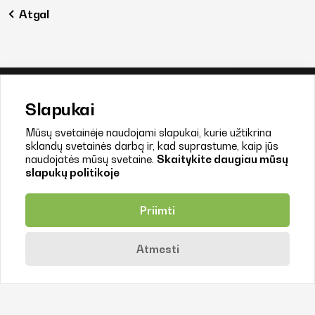
Atgal
Slapukai
Susisiekite
+370 638 77244
Mūsų svetainėje naudojami slapukai, kurie užtikrina
sklandų svetainės darbą ir, kad suprastume, kaip jūs
info@litfood.lt
naudojatės mūsų svetaine.
Skaitykite daugiau mūsų
slapukų politikoje
Juozo Balčikonio g. 3, LT-08247 Vilnius
© 2026. Litfood
Priimti
Sukūrė:
Atmesti
Rekvizitai
Viešosios įstaigos „Ekoagros“ filialas „Litfood“