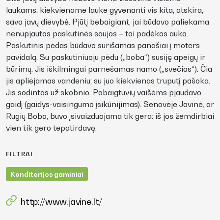
laukams: kiekviename lauke gyvenanti vis kita, atskira,
sava javų dievybė. Pjūtį bebaigiant, jai būdavo paliekama
nenupjautos paskutinės saujos – tai padėkos auka.
Paskutinis pėdas būdavo surišamas panašiai į moters
pavidalą. Su paskutiniuoju pėdu („boba“) susiję apeigų ir
būrimų. Jis iškilmingai parnešamas namo („svečias“). Čia
jis apliejamas vandeniu; su juo kiekvienas truputį pašoka.
Jis sodintas už skobnio. Pabaigtuvių vaišėms pjaudavo
gaidį (gaidys-vaisingumo įsikūnijimas). Senovėje Javinė, ar
Rugių Boba, buvo įsivaizduojama tik gera: iš jos žemdirbiai
vien tik gero tepatirdavę.
FILTRAI
Konditerijos gaminiai
http://www.javine.lt/