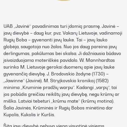
UAB „Javinė“ pavadinimas turi įdomią prasmę. Javinė –
javų dievybė – daug kur, pvz. Vakarų Lietuvoje, vadinamoji
Rugių Boba – gyvenanti javų lauke. Tai – javų lauko
globėja, saugotoja nuo žalos. Nuo jos daug pareina javų
derlingumas, pakūlumas bei skalsa. Ji dažniausia būdavo
įsivaizduojama moteriškės pavidalo. W. Mannhardtas
surinko M. Lietuvoje gerokai duomenų apie javų lauke
gyvenančią dievybę. J. Brodovskio žodyne (1730) –
„Jawinne“ (Javinė). M. Stryjkovskio kronikoj (1582)
minima „Kruminie pradžių warpu“. Kadangi „varpų“, tai
jos pobūdis greičiau reikštų javų dievybę, negu krūmų ar
miško. Latviai tebeturi „krūmu mate“ (krūmų motina).
Šalia Javinės, Krūminės ir Rugių Bobos minėtina dar
Kupolis, Kukolis ir Kuršis.
Šita javų dievybė nebuvo viena visuotinė visiems