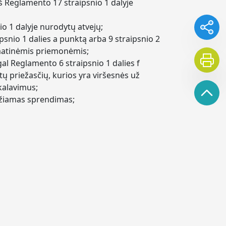
 iš Reglamento 17 straipsnio 1 dalyje
o 1 dalyje nurodytų atvejų;
nio 1 dalies a punktą arba 9 straipsnio 2
omatinėmis priemonėmis;
l Reglamento 6 straipsnio 1 dalies f
ų priežasčių, kurios yra viršesnės už
ikalavimus;
džiamas sprendimas;