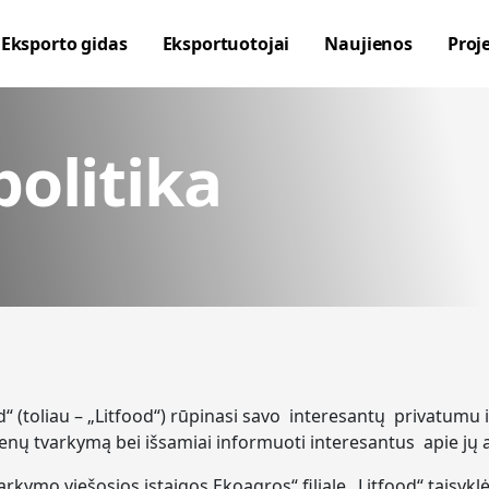
Eksporto gidas
Eksportuotojai
Naujienos
Proj
olitika
ood“ (toliau – „Litfood“) rūpinasi savo interesantų privatu
menų tvarkymą bei išsamiai informuoti interesantus apie 
kymo viešosios įstaigos Ekoagros“ filiale „Litfood“ taisykl