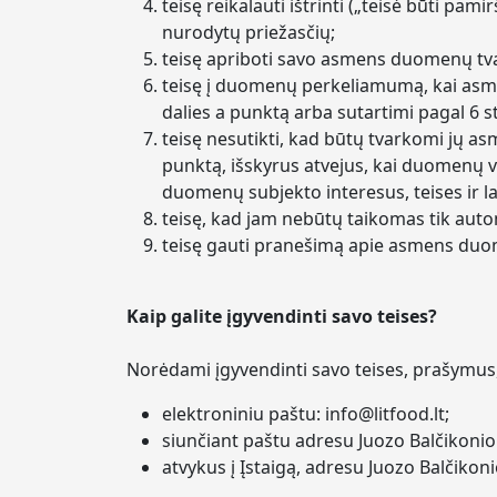
teisę reikalauti ištrinti („teisė būti pa
nurodytų priežasčių;
teisę apriboti savo asmens duomenų tva
teisę į duomenų perkeliamumą, kai asme
dalies a punktą arba sutartimi pagal 6
teisę nesutikti, kad būtų tvarkomi jų 
punktą, išskyrus atvejus, kai duomenų v
duomenų subjekto interesus, teises ir lai
teisę, kad jam nebūtų taikomas tik aut
teisę gauti pranešimą apie asmens du
Kaip galite įgyvendinti savo teises?
Norėdami įgyvendinti savo teises, prašymus, 
elektroniniu paštu: info@litfood.lt;
siunčiant paštu adresu Juozo Balčikonio g
atvykus į Įstaigą, adresu Juozo Balčikonio