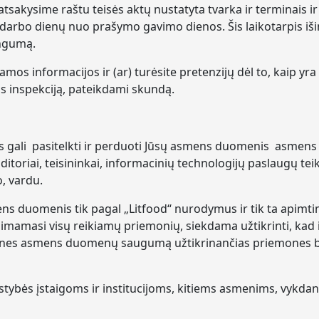
sakysime raštu teisės aktų nustatyta tvarka ir terminais ir
darbo dienų nuo prašymo gavimo dienos. Šis laikotarpis išimt
ingumą.
iamos informacijos ir (ar) turėsite pretenzijų dėl to, kaip y
s inspekciją, pateikdami skundą.
 gali pasitelkti ir perduoti Jūsų asmens duomenis asmens 
uditoriai, teisininkai, informacinių technologijų paslaugų teikė
, vardu.
s duomenis tik pagal „Litfood“ nurodymus ir tik ta apimtimi, 
 imamasi visų reikiamų priemonių, siekdama užtikrinti, kad
hnines asmens duomenų saugumą užtikrinančias priemones 
ybės įstaigoms ir institucijoms, kitiems asmenims, vykdan