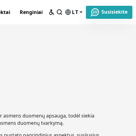
Susisiekite
ektai
Renginiai
LT
mu ir asmens duomenų apsauga, todėl siekia
jų asmens duomenų tvarkymą.
ės nustato pagrindinius aspektus, susijusius