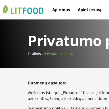
Apie mus
Apie Lietuvą
Privatumo p
Titulinis
›
Privatumo politika
Duomenų apsauga:
Viešosios įstaigos „Ekoagros“ filialas „Litf
užtikrinti sąžiningą ir skaidrų asmens duo
Ši privatumo politika ir Asmens duomenų tvar