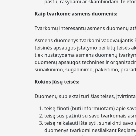
paštu, rašydami ar skambindami telefon
Kaip tvarkome asmens duomenis:
Tvarkomų interesantų asmens duomenų atžvi
Asmens duomenys tvarkomi vadovaujantis 
teisinės apsaugos įstatymo bei kitų teisės ak
tiek nustatydama asmens duomenų tvarkymo
duomenų apsaugos technines ir organizacin
sunaikinimo, sugadinimo, pakeitimo, praradi
Kokios Jūsų teisės:
Duomenų subjektai turi šias teises, įtvirt
teisę žinoti (būti informuotam) apie s
teisę susipažinti su savo tvarkomais as
teisę reikalauti ištaisyti, sunaikinti 
duomenys tvarkomi nesilaikant Reglamen