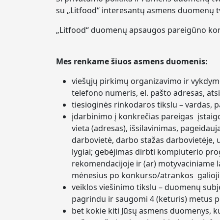
su „Litfood“ interesantų asmens duomenų 
„Litfood“ duomenų apsaugos pareigūno kon
Mes renkame šiuos asmens duomenis:
viešųjų pirkimų organizavimo ir vykdymo
telefono numeris, el. pašto adresas, atsi
tiesioginės rinkodaros tikslu – vardas, 
įdarbinimo į konkrečias pareigas įstaig
vieta (adresas), išsilavinimas, pageid
darbovietė, darbo stažas darbovietėje, 
lygiai; gebėjimas dirbti kompiuterio p
rekomendacijoje ir (ar) motyvaciniame 
mėnesius po konkurso/atrankos galioj
veiklos viešinimo tikslu – duomenų su
pagrindu ir saugomi 4 (keturis) metus 
bet kokie kiti Jūsų asmens duomenys, k