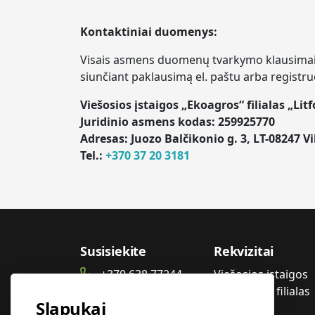
Kontaktiniai duomenys:
Visais asmens duomenų tvarkymo klausimais
siunčiant paklausimą el. paštu arba registru
Viešosios įstaigos „Ekoagros“ filialas „Lit
Juridinio asmens kodas: 259925770
Adresas: Juozo Balčikonio g. 3, LT-08247 Vi
Tel.:
+370 37 20 3181
Susisiekite
Rekvizitai
+370 638 77244
Viešosios įstaigos
„Ekoagros“ filialas
info@litfood.lt
Slapukai
„Litfood“