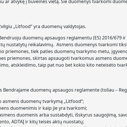
u ar atvykę į buveinės vietą. Šie duomenys tvarkomi duom
lgiu „Litfood“ yra duomenų valdytojas.
Bendruoju duomenų apsaugos reglamentu (ES) 2016/679 ir
tų nustatytų reikalavimų. Asmens duomenys tvarkomi tiksliai,
 priemones, tiek paties duomenų tvarkymo metu, įgyvendi
es priemones, skirtas apsaugoti tvarkomus asmens duomeni
mo, atskleidimo, taip pat nuo bet kokio kito neteisėto tva
intas Bendrajame duomenų apsaugos reglamente (toliau – Re
avo asmens duomenų tvarkymą „Litfood“;
mens duomenimis ir kaip jie yra tvarkomi;
savo asmens duomenis arba sustabdyti, išskyrus saugojimą,
to, ADTAĮ ir kitų teisės aktų nuostatų;