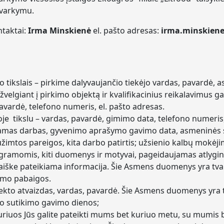
tvarkymu.
taktai:
Irma Minskienė
el. pašto adresas:
irma.minskiene
 tikslais – pirkime dalyvaujančio tiekėjo vardas, pavardė,
žvelgiant į pirkimo objektą ir kvalifikacinius reikalavimus g
pavardė, telefono numeris, el. pašto adresas.
oje tikslu – vardas, pavardė, gimimo data, telefono numeris
aujamas darbas, gyvenimo aprašymo gavimo data, asmeninės s
užimtos pareigos, kita darbo patirtis; užsienio kalbų mokėj
rogramomis, kiti duomenys ir motyvai, pageidaujamas atlygi
laiške pateikiama informacija. Šie Asmens duomenys yra tva
imo pabaigos.
bjekto atvaizdas, vardas, pavardė. Šie Asmens duomenys yr
po sutikimo gavimo dienos;
uriuos Jūs galite pateikti mums bet kuriuo metu, su mumis