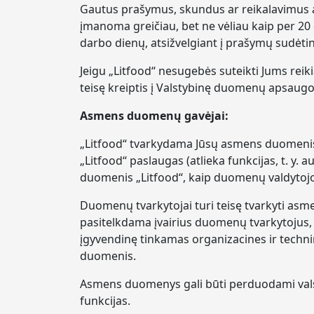
Gautus prašymus, skundus ar reikalavimus at
įmanoma greičiau, bet ne vėliau kaip per 20 
darbo dienų, atsižvelgiant į prašymų sudėt
Jeigu „Litfood“ nesugebės suteikti Jums reik
teisę kreiptis į Valstybinę duomenų apsaugo
Asmens duomenų gavėjai:
„Litfood“ tvarkydama Jūsų asmens duomenis
„Litfood“ paslaugas (atlieka funkcijas, t. y. a
duomenis „Litfood“, kaip duomenų valdytojo
Duomenų tvarkytojai turi teisę tvarkyti asmen
pasitelkdama įvairius duomenų tvarkytojus,
įgyvendinę tinkamas organizacines ir tec
duomenis.
Asmens duomenys gali būti perduodami valst
funkcijas.