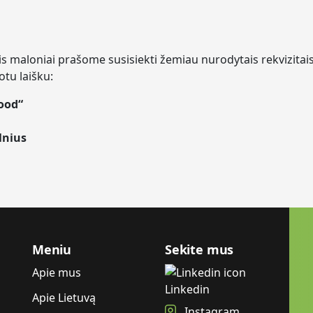
 maloniai prašome susisiekti žemiau nurodytais rekvizitai
otu laišku:
food“
lnius
Meniu
Sekite mus
Apie mus
Linkedin
Apie Lietuvą
Instagram