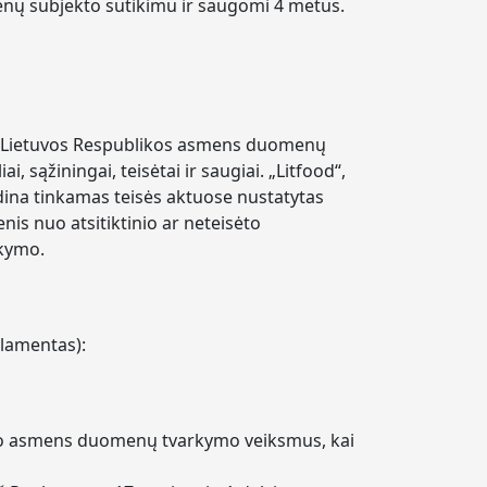
enų subjekto sutikimu ir saugomi 4 metus.
 Lietuvos Respublikos asmens duomenų
 sąžiningai, teisėtai ir saugiai. „Litfood“,
na tinkamas teisės aktuose nustatytas
s nuo atsitiktinio ar neteisėto
rkymo.
glamentas):
 savo asmens duomenų tvarkymo veiksmus, kai