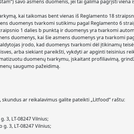
mirštam“) savo asmens duomenis, jei tai galima pagrįsti viena
rkymą, kai taikomas bent vienas iš Reglamento 18 straipsni
ns duomenys tvarkomi sutikimu pagal Reglamento 6 straips
 straipsnio 1 dalies b punktą ir duomenys yra tvarkomi aut
asmens duomenys, kai šie asmens duomenys yra tvarkomi paga
aldytojas įrodo, kad duomenys tvarkomi dėl įtikinamų teisėt
sves, arba siekiant pareikšti, vykdyti ar apginti teisinius re
omatizuotu duomenų tvarkymu, įskaitant profiliavimą, grin
omenų saugumo pažeidimą.
skundus ar reikalavimus galite pateikti „Litfood“ raštu:
. 3, LT-08247 Vilnius;
 g. 3, LT-08247 Vilnius;