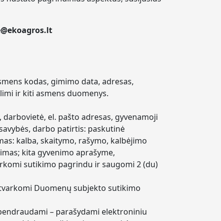
@ekoagros.lt
 asmens kodas, gimimo data, adresas,
alimi ir kiti asmens duomenys.
, darbovietė, el. pašto adresas, gyvenamoji
avybės, darbo patirtis: paskutinė
imas: kalba, skaitymo, rašymo, kalbėjimo
nimas; kita gyvenimo aprašyme,
rkomi sutikimo pagrindu ir saugomi 2 (du)
a tvarkomi Duomenų subjekto sutikimo
 bendraudami – parašydami elektroniniu