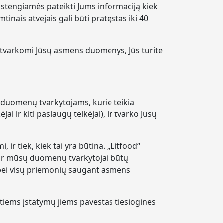
 stengiamės pateikti Jums informaciją kiek
inais atvejais gali būti pratęstas iki 40
ra tvarkomi Jūsų asmens duomenys, Jūs turite
duomenų tvarkytojams, kurie teikia
jai ir kiti paslaugų teikėjai), ir tvarko Jūsų
ir tiek, kiek tai yra būtina. „Litfood“
 ir mūsų duomenų tvarkytojai būtų
bei visų priemonių saugant asmens
tiems įstatymų jiems pavestas tiesiogines