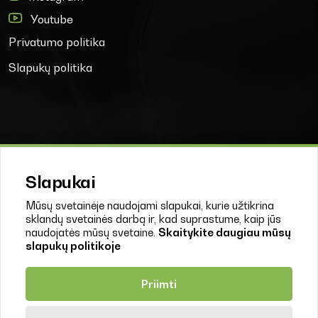
Youtube
Privatumo politika
Slapukų politika
Slapukai
Naujienų prenumerata
Mūsų svetainėje naudojami slapukai, kurie užtikrina
sklandų svetainės darbą ir, kad suprastume, kaip jūs
naudojatės mūsų svetaine.
Skaitykite daugiau mūsų
slapukų politikoje
Sutinku su
Privatumo politika
.
Priimti
Prenumeruoti