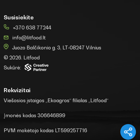
Susisiekite
+370 638 77244
info@litfood.lt
Juozo Balčikonio g. 3, LT-08247 Vilnius
© 2026. Litfood
Sukūrė:
Rekvizitai
Viešosios įstaigos „Ekoagros“ filialas „Litfood“
Įmonės kodas 306646899
PVM mokėtojo kodas LT599257716