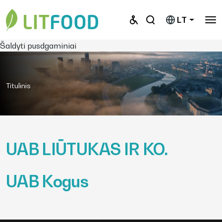
LT
Šaldyti pusdgaminiai
Titulinis
UAB LIŪTUKAS IR KO.
UAB Kogus