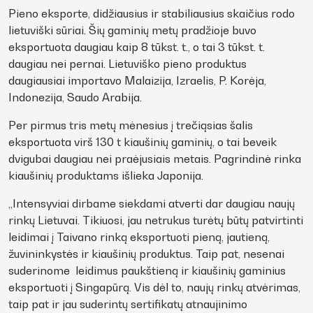
Pieno eksporte, didžiausius ir stabiliausius skaičius rodo
lietuviški sūriai. Šių gaminių metų pradžioje buvo
eksportuota daugiau kaip 8 tūkst. t., o tai 3 tūkst. t.
daugiau nei pernai. Lietuviško pieno produktus
daugiausiai importavo Malaizija, Izraelis, P. Korėja,
Indonezija, Saudo Arabija.
Per pirmus tris metų mėnesius į trečiąsias šalis
eksportuota virš 130 t kiaušinių gaminių, o tai beveik
dvigubai daugiau nei praėjusiais metais. Pagrindinė rinka
kiaušinių produktams išlieka Japonija.
„Intensyviai dirbame siekdami atverti dar daugiau naujų
rinkų Lietuvai. Tikiuosi, jau netrukus turėtų būtų patvirtinti
leidimai į Taivano rinką eksportuoti pieną, jautieną,
žuvininkystės ir kiaušinių produktus. Taip pat, nesenai
suderinome leidimus paukštieną ir kiaušinių gaminius
eksportuoti į Singapūrą. Vis dėl to, naujų rinkų atvėrimas,
taip pat ir jau suderintų sertifikatų atnaujinimo