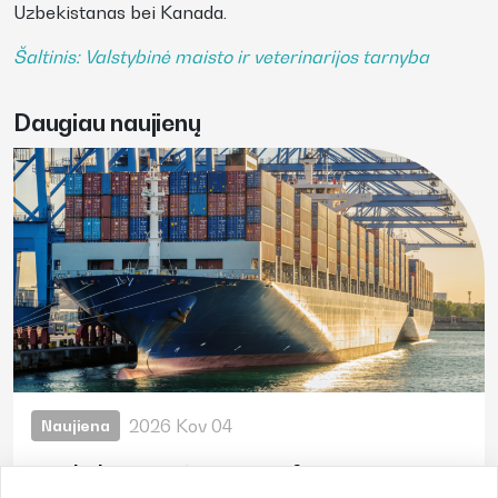
Uzbekistanas bei Kanada.
Šaltinis: Valstybinė maisto ir veterinarijos tarnyba
Daugiau naujienų
2026 Kov 04
Naujiena
JAV laikinas 10% muito tarifas – naujausia