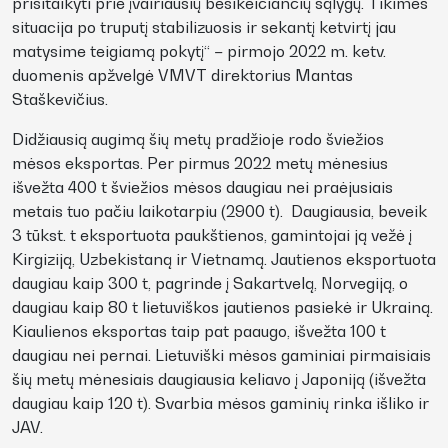
prisitaikyti prie įvairiausių besikeičiančių sąlygų. Tikimės
situacija po truputį stabilizuosis ir sekantį ketvirtį jau
matysime teigiamą pokytį“ – pirmojo 2022 m. ketv.
duomenis apžvelgė VMVT direktorius Mantas
Staškevičius.
Didžiausią augimą šių metų pradžioje rodo šviežios
mėsos eksportas. Per pirmus 2022 metų mėnesius
išvežta 400 t šviežios mėsos daugiau nei praėjusiais
metais tuo pačiu laikotarpiu (2900 t). Daugiausia, beveik
3 tūkst. t eksportuota paukštienos, gamintojai ją vežė į
Kirgiziją, Uzbekistaną ir Vietnamą. Jautienos eksportuota
daugiau kaip 300 t, pagrinde į Sakartvelą, Norvegiją, o
daugiau kaip 80 t lietuviškos jautienos pasiekė ir Ukrainą.
Kiaulienos eksportas taip pat paaugo, išvežta 100 t
daugiau nei pernai. Lietuviški mėsos gaminiai pirmaisiais
šių metų mėnesiais daugiausia keliavo į Japoniją (išvežta
daugiau kaip 120 t). Svarbia mėsos gaminių rinka išliko ir
JAV.