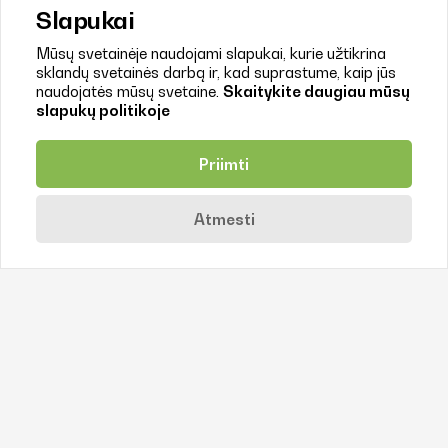
informacija maisto ir žemės ūkio sektoriui
Slapukai
Dalinamės naujausia oficialia informacija dėl JAV
importo muitų, svarbia Lietuvos maisto...
Mūsų svetainėje naudojami slapukai, kurie užtikrina
sklandų svetainės darbą ir, kad suprastume, kaip jūs
naudojatės mūsų svetaine.
Skaitykite daugiau mūsų
slapukų politikoje
Priimti
Atmesti
2026 Kov 03
Naujiena
GEM 2025/26: Lithuania is Europe’s top-
ranked economy for entrepreneurial
environment
The latest 2025/2026 global report published by