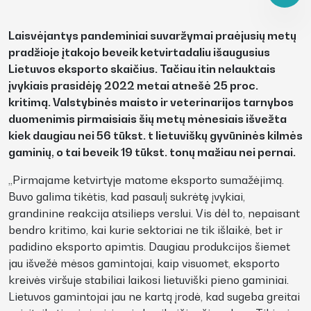
Laisvėjantys pandeminiai suvaržymai praėjusių metų
pradžioje įtakojo beveik ketvirtadaliu išaugusius
Lietuvos eksporto skaičius. Tačiau itin nelauktais
įvykiais prasidėję 2022 metai atnešė 25 proc.
kritimą. Valstybinės maisto ir veterinarijos tarnybos
duomenimis pirmaisiais šių metų mėnesiais išvežta
kiek daugiau nei 56 tūkst. t lietuviškų gyvūninės kilmės
gaminių, o tai beveik 19 tūkst. tonų mažiau nei pernai.
„Pirmajame ketvirtyje matome eksporto sumažėjimą.
Buvo galima tikėtis, kad pasaulį sukrėtę įvykiai,
grandinine reakcija atsilieps verslui. Vis dėl to, nepaisant
bendro kritimo, kai kurie sektoriai ne tik išlaikė, bet ir
padidino eksporto apimtis. Daugiau produkcijos šiemet
jau išvežė mėsos gamintojai, kaip visuomet, eksporto
kreivės viršuje stabiliai laikosi lietuviški pieno gaminiai.
Lietuvos gamintojai jau ne kartą įrodė, kad sugeba greitai