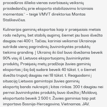
procedūros išlieka vienas svarbiausių veiksnių
prisidedančių prie eksporto stabilizavimo kriziniais
momentais.“ – teigė VMVT direktorius Mantas
Staškevičius.
Kulinarijos gaminių eksportas kaip ir praėjusiais metais
rodo nežymų, bet stabilų augimą, šiemet jau buvo išvežta
daugiau nei 400 t. Tačiau, kariniai veiksmai Ukrainoje
sutrikdė vieną pagrindinių žuvininkystės produktų
tiekimo grandinę. Į Ukrainą iki šiol buvo išvežama beveik
90% visų iš Lietuvos eksportuojamų žuvininkystės
produktų. Praėjusių metų pradžioje žuvies gaminių
eksportas į šią šalį sudarė beveik 40 tūkst. t, o šiemet
išvežta truputį daugiau nei 18 tūkst. t. Reaguodami į
situaciją Lietuvos gamintojai žuvies gaminių
eksportą bando nukreipti į kitas rinkas. 200 t daugiau nei
pernai žuvininkystės produktų buvo išvežta į Moldovą,
eksportuota beveik 2 500 t. Žuvies gaminius taip pat
importavo Bosnija-Hercegovina, Vietnamas, JAV,